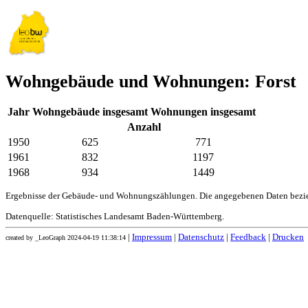
Wohngebäude und Wohnungen: Forst
Jahr
Wohngebäude insgesamt
Wohnungen insgesamt
Anzahl
1950
625
771
1961
832
1197
1968
934
1449
Ergebnisse der Gebäude- und Wohnungszählungen. Die angegebenen Daten bezie
Datenquelle: Statistisches Landesamt Baden-Württemberg.
|
Impressum
|
Datenschutz
|
Feedback
|
Drucken
created by _LeoGraph 2024-04-19 11:38:14