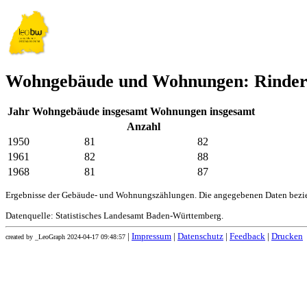
Wohngebäude und Wohnungen: Rinder
Jahr
Wohngebäude insgesamt
Wohnungen insgesamt
Anzahl
1950
81
82
1961
82
88
1968
81
87
Ergebnisse der Gebäude- und Wohnungszählungen. Die angegebenen Daten bezie
Datenquelle: Statistisches Landesamt Baden-Württemberg.
|
Impressum
|
Datenschutz
|
Feedback
|
Drucken
created by _LeoGraph 2024-04-17 09:48:57