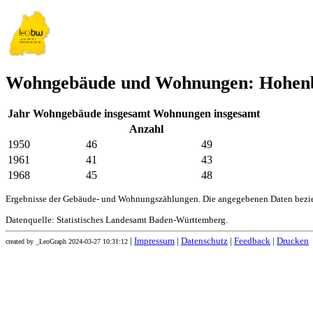
Wohngebäude und Wohnungen: Hohe
Jahr
Wohngebäude insgesamt
Wohnungen insgesamt
Anzahl
1950
46
49
1961
41
43
1968
45
48
Ergebnisse der Gebäude- und Wohnungszählungen. Die angegebenen Daten bezie
Datenquelle: Statistisches Landesamt Baden-Württemberg.
|
Impressum
|
Datenschutz
|
Feedback
|
Drucken
created by _LeoGraph 2024-03-27 10:31:12