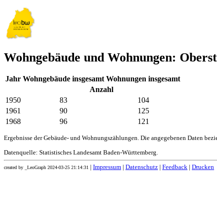
Wohngebäude und Wohnungen: Oberst
Jahr
Wohngebäude insgesamt
Wohnungen insgesamt
Anzahl
1950
83
104
1961
90
125
1968
96
121
Ergebnisse der Gebäude- und Wohnungszählungen. Die angegebenen Daten bezie
Datenquelle: Statistisches Landesamt Baden-Württemberg.
|
Impressum
|
Datenschutz
|
Feedback
|
Drucken
created by _LeoGraph 2024-03-25 21:14:31