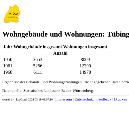
Wohngebäude und Wohnungen: Tübin
Jahr
Wohngebäude insgesamt
Wohnungen insgesamt
Anzahl
1950
3653
8009
1961
5256
12290
1968
6111
14978
Ergebnisse der Gebäude- und Wohnungszählungen. Die angegebenen Daten bezie
Datenquelle: Statistisches Landesamt Baden-Württemberg.
|
Impressum
|
Datenschutz
|
Feedback
|
Drucken
created by _LeoGraph 2024-03-19 06:07:10