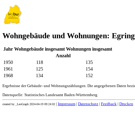
Wohngebäude und Wohnungen: Egring
Jahr
Wohngebäude insgesamt
Wohnungen insgesamt
Anzahl
1950
118
135
1961
125
154
1968
134
152
Ergebnisse der Gebäude- und Wohnungszählungen. Die angegebenen Daten bezie
Datenquelle: Statistisches Landesamt Baden-Württemberg.
|
Impressum
|
Datenschutz
|
Feedback
|
Drucken
created by _LeoGraph 2024-04-19 09:24:02