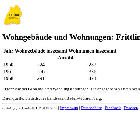
Wohngebäude und Wohnungen: Frittli
Jahr
Wohngebäude insgesamt
Wohnungen insgesamt
Anzahl
1950
224
287
1961
256
336
1968
291
423
Ergebnisse der Gebäude- und Wohnungszählungen. Die angegebenen Daten bezie
Datenquelle: Statistisches Landesamt Baden-Württemberg.
|
Impressum
|
Datenschutz
|
Feedback
|
Drucken
created by _LeoGraph 2024-02-23 06:51:42