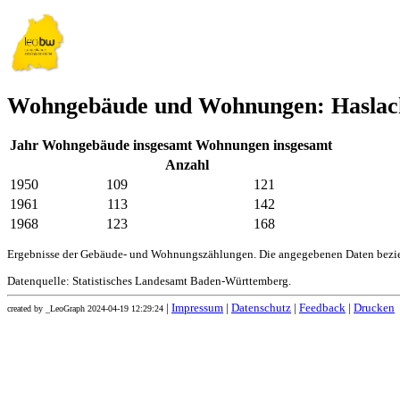
Wohngebäude und Wohnungen: Haslac
Jahr
Wohngebäude insgesamt
Wohnungen insgesamt
Anzahl
1950
109
121
1961
113
142
1968
123
168
Ergebnisse der Gebäude- und Wohnungszählungen. Die angegebenen Daten bezie
Datenquelle: Statistisches Landesamt Baden-Württemberg.
|
Impressum
|
Datenschutz
|
Feedback
|
Drucken
created by _LeoGraph 2024-04-19 12:29:24