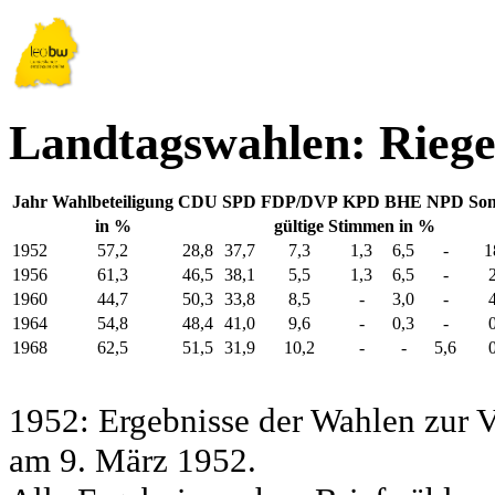
Landtagswahlen: Riege
Jahr
Wahlbeteiligung
CDU
SPD
FDP/DVP
KPD
BHE
NPD
Son
in %
gültige Stimmen in %
1952
57,2
28,8
37,7
7,3
1,3
6,5
-
1
1956
61,3
46,5
38,1
5,5
1,3
6,5
-
1960
44,7
50,3
33,8
8,5
-
3,0
-
1964
54,8
48,4
41,0
9,6
-
0,3
-
1968
62,5
51,5
31,9
10,2
-
-
5,6
1952: Ergebnisse der Wahlen zur
am 9. März 1952.