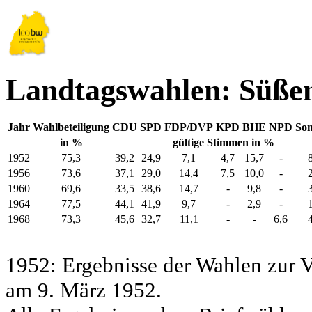
Landtagswahlen: Süße
Jahr
Wahlbeteiligung
CDU
SPD
FDP/DVP
KPD
BHE
NPD
Son
in %
gültige Stimmen in %
1952
75,3
39,2
24,9
7,1
4,7
15,7
-
1956
73,6
37,1
29,0
14,4
7,5
10,0
-
1960
69,6
33,5
38,6
14,7
-
9,8
-
1964
77,5
44,1
41,9
9,7
-
2,9
-
1968
73,3
45,6
32,7
11,1
-
-
6,6
1952: Ergebnisse der Wahlen zur
am 9. März 1952.