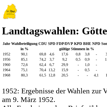
Landtagswahlen: Götte
Jahr
Wahlbeteiligung
CDU
SPD
FDP/DVP
KPD
BHE
NPD
Son
in %
gültige Stimmen in %
1952
90,1
69,8
4,6
17,6
0,8
3,8
-
1956
85,1
74,2
3,7
9,2
0,5
0,9
-
1
1960
72,6
62,4
6,7
29,9
-
1,0
-
1964
75,1
70,4
13,2
15,9
-
0,5
-
1968
80,3
61,5
12,8
20,5
-
-
4,1
1952: Ergebnisse der Wahlen zur
am 9. März 1952.