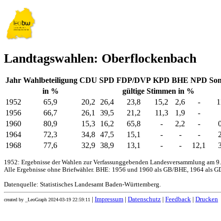
Landtagswahlen: Oberflockenbach
Jahr
Wahlbeteiligung
CDU
SPD
FDP/DVP
KPD
BHE
NPD
Son
in %
gültige Stimmen in %
1952
65,9
20,2
26,4
23,8
15,2
2,6
-
1
1956
66,7
26,1
39,5
21,2
11,3
1,9
-
1960
80,9
15,3
16,2
65,8
-
2,2
-
1964
72,3
34,8
47,5
15,1
-
-
-
1968
77,6
32,9
38,9
13,1
-
-
12,1
1952: Ergebnisse der Wahlen zur Verfassunggebenden Landesversammlung am 9.
Alle Ergebnisse ohne Briefwähler. BHE: 1956 und 1960 als GB/BHE, 1964 als GD
Datenquelle: Statistisches Landesamt Baden-Württemberg.
|
Impressum
|
Datenschutz
|
Feedback
|
Drucken
created by _LeoGraph 2024-03-19 22:59:11