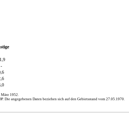
stige
1,9
-
0,6
2,6
3,0
 März 1952.
P. Die angegebenen Daten beziehen sich auf den Gebietsstand vom 27.05.1970.