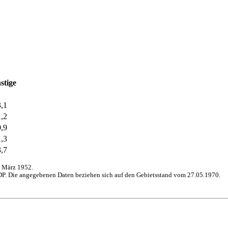
stige
3,1
1,2
0,9
1,3
3,7
 März 1952.
P. Die angegebenen Daten beziehen sich auf den Gebietsstand vom 27.05.1970.