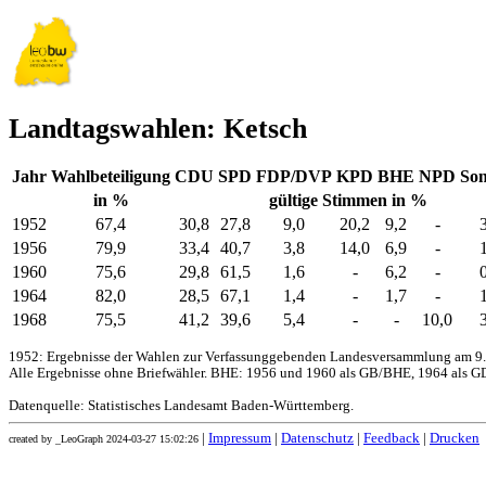
Landtagswahlen: Ketsch
Jahr
Wahlbeteiligung
CDU
SPD
FDP/DVP
KPD
BHE
NPD
Son
in %
gültige Stimmen in %
1952
67,4
30,8
27,8
9,0
20,2
9,2
-
1956
79,9
33,4
40,7
3,8
14,0
6,9
-
1960
75,6
29,8
61,5
1,6
-
6,2
-
1964
82,0
28,5
67,1
1,4
-
1,7
-
1968
75,5
41,2
39,6
5,4
-
-
10,0
1952: Ergebnisse der Wahlen zur Verfassunggebenden Landesversammlung am 9.
Alle Ergebnisse ohne Briefwähler. BHE: 1956 und 1960 als GB/BHE, 1964 als GD
Datenquelle: Statistisches Landesamt Baden-Württemberg.
|
Impressum
|
Datenschutz
|
Feedback
|
Drucken
created by _LeoGraph 2024-03-27 15:02:26