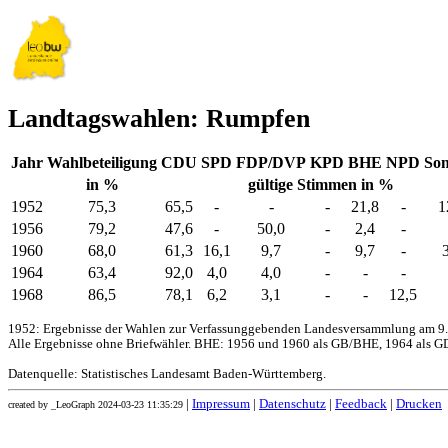
Landtagswahlen: Rumpfen
Jahr
Wahlbeteiligung
CDU
SPD
FDP/DVP
KPD
BHE
NPD
Son
in %
gültige Stimmen in %
1952
75,3
65,5
-
-
-
21,8
-
1
1956
79,2
47,6
-
50,0
-
2,4
-
1960
68,0
61,3
16,1
9,7
-
9,7
-
1964
63,4
92,0
4,0
4,0
-
-
-
1968
86,5
78,1
6,2
3,1
-
-
12,5
1952: Ergebnisse der Wahlen zur Verfassunggebenden Landesversammlung am 9.
Alle Ergebnisse ohne Briefwähler. BHE: 1956 und 1960 als GB/BHE, 1964 als GD
Datenquelle: Statistisches Landesamt Baden-Württemberg.
|
Impressum
|
Datenschutz
|
Feedback
|
Drucken
created by _LeoGraph 2024-03-23 11:35:29