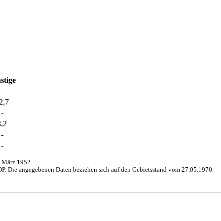
stige
2,7
-
3,2
-
-
 März 1952.
P. Die angegebenen Daten beziehen sich auf den Gebietsstand vom 27.05.1970.