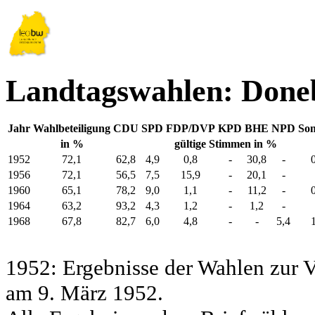
Landtagswahlen: Done
Jahr
Wahlbeteiligung
CDU
SPD
FDP/DVP
KPD
BHE
NPD
Son
in %
gültige Stimmen in %
1952
72,1
62,8
4,9
0,8
-
30,8
-
1956
72,1
56,5
7,5
15,9
-
20,1
-
1960
65,1
78,2
9,0
1,1
-
11,2
-
1964
63,2
93,2
4,3
1,2
-
1,2
-
1968
67,8
82,7
6,0
4,8
-
-
5,4
1952: Ergebnisse der Wahlen zur
am 9. März 1952.