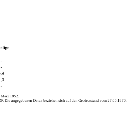
stige
-
-
6,9
1,0
-
 März 1952.
P. Die angegebenen Daten beziehen sich auf den Gebietsstand vom 27.05.1970.