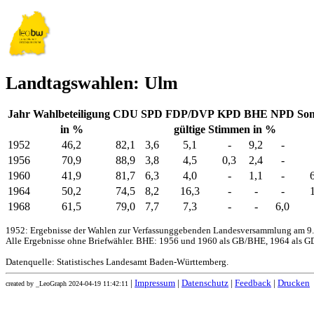
Landtagswahlen: Ulm
Jahr
Wahlbeteiligung
CDU
SPD
FDP/DVP
KPD
BHE
NPD
Son
in %
gültige Stimmen in %
1952
46,2
82,1
3,6
5,1
-
9,2
-
1956
70,9
88,9
3,8
4,5
0,3
2,4
-
1960
41,9
81,7
6,3
4,0
-
1,1
-
1964
50,2
74,5
8,2
16,3
-
-
-
1968
61,5
79,0
7,7
7,3
-
-
6,0
1952: Ergebnisse der Wahlen zur Verfassunggebenden Landesversammlung am 9.
Alle Ergebnisse ohne Briefwähler. BHE: 1956 und 1960 als GB/BHE, 1964 als GD
Datenquelle: Statistisches Landesamt Baden-Württemberg.
|
Impressum
|
Datenschutz
|
Feedback
|
Drucken
created by _LeoGraph 2024-04-19 11:42:11