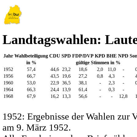
Landtagswahlen: Laut
Jahr
Wahlbeteiligung
CDU
SPD
FDP/DVP
KPD
BHE
NPD
Son
in %
gültige Stimmen in %
1952
57,4
44,6
23,2
18,6
2,0
11,0
-
1956
66,7
43,5
19,6
27,2
0,8
4,3
-
1960
53,0
22,9
36,5
38,1
-
2,3
-
1964
66,3
24,4
13,9
61,4
-
0,3
-
1968
67,9
16,2
13,3
56,6
-
-
12,8
1952: Ergebnisse der Wahlen zur
am 9. März 1952.