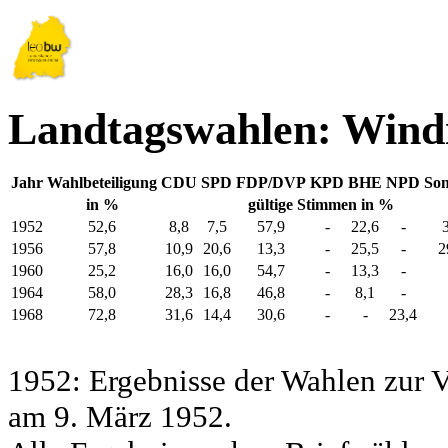
Landtagswahlen: Wind
Jahr
Wahlbeteiligung
CDU
SPD
FDP/DVP
KPD
BHE
NPD
Son
in %
gültige Stimmen in %
1952
52,6
8,8
7,5
57,9
-
22,6
-
1956
57,8
10,9
20,6
13,3
-
25,5
-
2
1960
25,2
16,0
16,0
54,7
-
13,3
-
1964
58,0
28,3
16,8
46,8
-
8,1
-
1968
72,8
31,6
14,4
30,6
-
-
23,4
1952: Ergebnisse der Wahlen zur
am 9. März 1952.