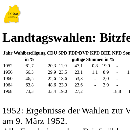
Landtagswahlen: Bitzf
Jahr
Wahlbeteiligung
CDU
SPD
FDP/DVP
KPD
BHE
NPD
Son
in %
gültige Stimmen in %
1952
61,7
20,3
11,9
47,1
0,8
19,9
-
1956
66,3
29,9
23,5
23,1
1,1
8,9
-
1
1960
46,5
25,6
18,6
53,8
-
2,0
-
1964
63,8
48,6
23,9
23,6
-
3,9
-
1968
73,3
33,4
19,0
27,2
-
-
18,8
1952: Ergebnisse der Wahlen zur
am 9. März 1952.