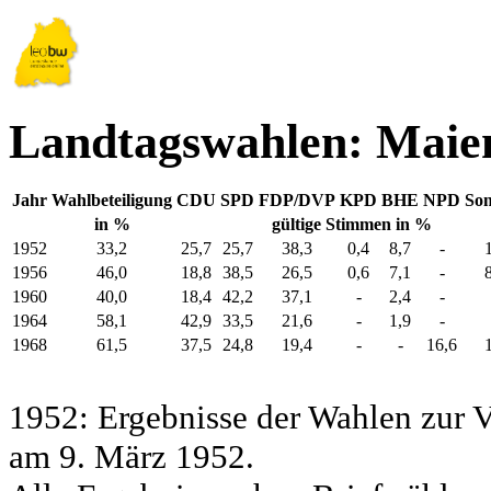
Landtagswahlen: Maien
Jahr
Wahlbeteiligung
CDU
SPD
FDP/DVP
KPD
BHE
NPD
Son
in %
gültige Stimmen in %
1952
33,2
25,7
25,7
38,3
0,4
8,7
-
1956
46,0
18,8
38,5
26,5
0,6
7,1
-
1960
40,0
18,4
42,2
37,1
-
2,4
-
1964
58,1
42,9
33,5
21,6
-
1,9
-
1968
61,5
37,5
24,8
19,4
-
-
16,6
1952: Ergebnisse der Wahlen zur
am 9. März 1952.