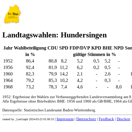
Landtagswahlen: Hundersingen
Jahr
Wahlbeteiligung
CDU
SPD
FDP/DVP
KPD
BHE
NPD
Son
in %
gültige Stimmen in %
1952
86,4
80,8
8,2
5,2
0,5
5,2
-
1956
92,4
81,9
11,2
6,2
0,2
0,5
-
1960
82,3
79,9
14,2
2,1
-
2,6
-
1964
79,2
85,3
10,2
4,2
-
0,3
-
1968
73,2
78,3
7,4
4,6
-
-
8,0
1952: Ergebnisse der Wahlen zur Verfassunggebenden Landesversammlung am 9.
Alle Ergebnisse ohne Briefwähler. BHE: 1956 und 1960 als GB/BHE, 1964 als GD
Datenquelle: Statistisches Landesamt Baden-Württemberg.
|
Impressum
|
Datenschutz
|
Feedback
|
Drucken
created by _LeoGraph 2024-03-23 01:00:53