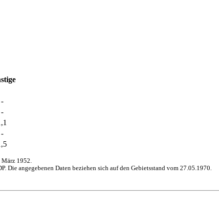
stige
-
-
1,1
-
1,5
 März 1952.
P. Die angegebenen Daten beziehen sich auf den Gebietsstand vom 27.05.1970.