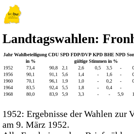
Landtagswahlen: Fron
Jahr
Wahlbeteiligung
CDU
SPD
FDP/DVP
KPD
BHE
NPD
Son
in %
gültige Stimmen in %
1952
73,4
90,8
2,1
2,6
0,5
3,5
-
1956
90,1
91,1
5,6
1,4
-
1,6
-
1960
70,1
96,1
1,9
1,0
-
0,2
-
1964
83,5
92,4
5,5
1,8
-
0,4
-
1968
80,0
83,9
5,9
3,3
-
-
5,9
1952: Ergebnisse der Wahlen zur
am 9. März 1952.