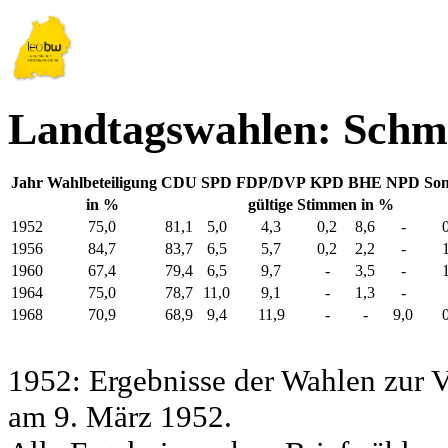
Landtagswahlen: Schm
Jahr
Wahlbeteiligung
CDU
SPD
FDP/DVP
KPD
BHE
NPD
Son
in %
gültige Stimmen in %
1952
75,0
81,1
5,0
4,3
0,2
8,6
-
1956
84,7
83,7
6,5
5,7
0,2
2,2
-
1960
67,4
79,4
6,5
9,7
-
3,5
-
1964
75,0
78,7
11,0
9,1
-
1,3
-
1968
70,9
68,9
9,4
11,9
-
-
9,0
1952: Ergebnisse der Wahlen zur
am 9. März 1952.