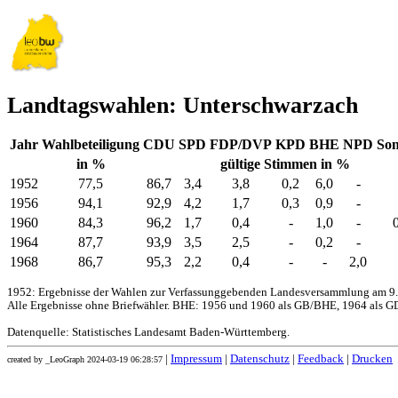
Landtagswahlen: Unterschwarzach
Jahr
Wahlbeteiligung
CDU
SPD
FDP/DVP
KPD
BHE
NPD
Son
in %
gültige Stimmen in %
1952
77,5
86,7
3,4
3,8
0,2
6,0
-
1956
94,1
92,9
4,2
1,7
0,3
0,9
-
1960
84,3
96,2
1,7
0,4
-
1,0
-
1964
87,7
93,9
3,5
2,5
-
0,2
-
1968
86,7
95,3
2,2
0,4
-
-
2,0
1952: Ergebnisse der Wahlen zur Verfassunggebenden Landesversammlung am 9.
Alle Ergebnisse ohne Briefwähler. BHE: 1956 und 1960 als GB/BHE, 1964 als GD
Datenquelle: Statistisches Landesamt Baden-Württemberg.
|
Impressum
|
Datenschutz
|
Feedback
|
Drucken
created by _LeoGraph 2024-03-19 06:28:57