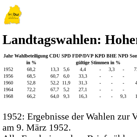
Landtagswahlen: Hoh
Jahr
Wahlbeteiligung
CDU
SPD
FDP/DVP
KPD
BHE
NPD
Son
in %
gültige Stimmen in %
1952
68,2
13,3
5,6
4,4
-
3,3
-
7
1956
68,5
60,7
6,0
33,3
-
-
-
1960
52,8
52,2
11,9
31,3
-
-
-
1964
72,2
67,7
5,2
27,1
-
-
-
1968
66,2
64,0
9,3
16,3
-
-
9,3
1952: Ergebnisse der Wahlen zur
am 9. März 1952.