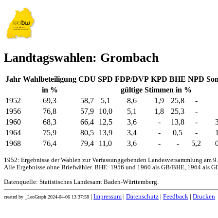
Landtagswahlen: Grombach
Jahr
Wahlbeteiligung
CDU
SPD
FDP/DVP
KPD
BHE
NPD
Son
in %
gültige Stimmen in %
1952
69,3
58,7
5,1
8,6
1,9
25,8
-
1956
76,8
57,9
10,0
5,1
1,8
25,3
-
1960
68,3
66,4
12,5
3,6
-
13,8
-
1964
75,9
80,5
13,9
3,4
-
0,5
-
1968
76,4
79,4
11,0
3,6
-
-
5,2
1952: Ergebnisse der Wahlen zur Verfassunggebenden Landesversammlung am 9.
Alle Ergebnisse ohne Briefwähler. BHE: 1956 und 1960 als GB/BHE, 1964 als GD
Datenquelle: Statistisches Landesamt Baden-Württemberg.
|
Impressum
|
Datenschutz
|
Feedback
|
Drucken
created by _LeoGraph 2024-04-06 13:37:58