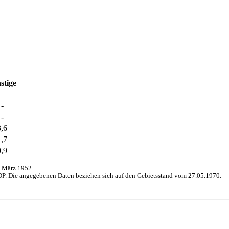
stige
-
-
3,6
1,7
0,9
 März 1952.
P. Die angegebenen Daten beziehen sich auf den Gebietsstand vom 27.05.1970.