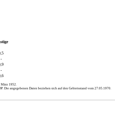
stige
0,5
-
0,9
-
0,6
 März 1952.
P. Die angegebenen Daten beziehen sich auf den Gebietsstand vom 27.05.1970.