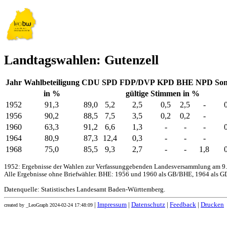
Landtagswahlen: Gutenzell
Jahr
Wahlbeteiligung
CDU
SPD
FDP/DVP
KPD
BHE
NPD
Son
in %
gültige Stimmen in %
1952
91,3
89,0
5,2
2,5
0,5
2,5
-
1956
90,2
88,5
7,5
3,5
0,2
0,2
-
1960
63,3
91,2
6,6
1,3
-
-
-
1964
80,9
87,3
12,4
0,3
-
-
-
1968
75,0
85,5
9,3
2,7
-
-
1,8
1952: Ergebnisse der Wahlen zur Verfassunggebenden Landesversammlung am 9.
Alle Ergebnisse ohne Briefwähler. BHE: 1956 und 1960 als GB/BHE, 1964 als GD
Datenquelle: Statistisches Landesamt Baden-Württemberg.
|
Impressum
|
Datenschutz
|
Feedback
|
Drucken
created by _LeoGraph 2024-02-24 17:48:09