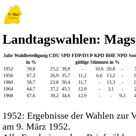
Landtagswahlen: Mags
Jahr
Wahlbeteiligung
CDU
SPD
FDP/DVP
KPD
BHE
NPD
Son
in %
gültige Stimmen in %
1952
59,8
25,2
39,9
-
10,6
20,8
-
1956
67,3
26,9
35,7
11,2
6,6
13,2
-
1960
58,7
23,8
50,4
11,7
-
13,3
-
1964
64,7
37,2
45,5
12,0
-
3,1
-
1968
67,6
39,2
34,6
12,9
-
-
9,3
1952: Ergebnisse der Wahlen zur
am 9. März 1952.