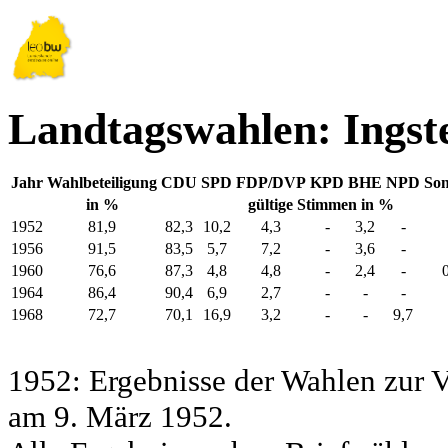
Landtagswahlen: Ingst
Jahr
Wahlbeteiligung
CDU
SPD
FDP/DVP
KPD
BHE
NPD
Son
in %
gültige Stimmen in %
1952
81,9
82,3
10,2
4,3
-
3,2
-
1956
91,5
83,5
5,7
7,2
-
3,6
-
1960
76,6
87,3
4,8
4,8
-
2,4
-
1964
86,4
90,4
6,9
2,7
-
-
-
1968
72,7
70,1
16,9
3,2
-
-
9,7
1952: Ergebnisse der Wahlen zur
am 9. März 1952.