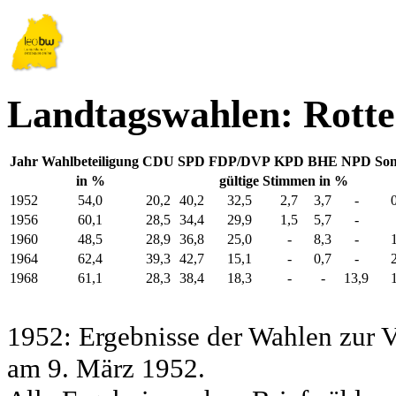
Landtagswahlen: Rott
Jahr
Wahlbeteiligung
CDU
SPD
FDP/DVP
KPD
BHE
NPD
Son
in %
gültige Stimmen in %
1952
54,0
20,2
40,2
32,5
2,7
3,7
-
1956
60,1
28,5
34,4
29,9
1,5
5,7
-
1960
48,5
28,9
36,8
25,0
-
8,3
-
1964
62,4
39,3
42,7
15,1
-
0,7
-
1968
61,1
28,3
38,4
18,3
-
-
13,9
1952: Ergebnisse der Wahlen zur
am 9. März 1952.