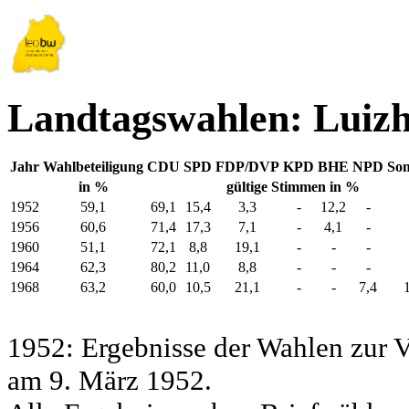
Landtagswahlen: Luiz
Jahr
Wahlbeteiligung
CDU
SPD
FDP/DVP
KPD
BHE
NPD
Son
in %
gültige Stimmen in %
1952
59,1
69,1
15,4
3,3
-
12,2
-
1956
60,6
71,4
17,3
7,1
-
4,1
-
1960
51,1
72,1
8,8
19,1
-
-
-
1964
62,3
80,2
11,0
8,8
-
-
-
1968
63,2
60,0
10,5
21,1
-
-
7,4
1952: Ergebnisse der Wahlen zur
am 9. März 1952.