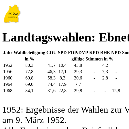
Landtagswahlen: Ebne
Jahr
Wahlbeteiligung
CDU
SPD
FDP/DVP
KPD
BHE
NPD
Son
in %
gültige Stimmen in %
1952
80,3
41,7
10,4
43,8
-
4,2
-
1956
77,8
46,3
17,1
29,3
-
7,3
-
1960
69,8
58,3
8,3
30,6
-
2,8
-
1964
69,0
74,4
17,9
7,7
-
-
-
1968
84,1
31,6
22,8
29,8
-
-
15,8
1952: Ergebnisse der Wahlen zur
am 9. März 1952.