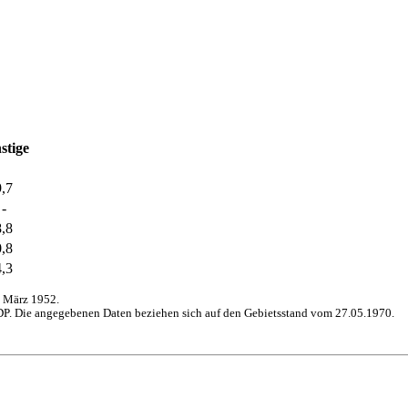
stige
9,7
-
8,8
0,8
4,3
 März 1952.
P. Die angegebenen Daten beziehen sich auf den Gebietsstand vom 27.05.1970.