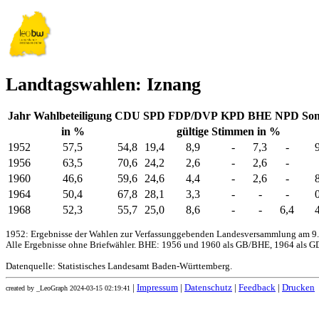
Landtagswahlen: Iznang
Jahr
Wahlbeteiligung
CDU
SPD
FDP/DVP
KPD
BHE
NPD
Son
in %
gültige Stimmen in %
1952
57,5
54,8
19,4
8,9
-
7,3
-
1956
63,5
70,6
24,2
2,6
-
2,6
-
1960
46,6
59,6
24,6
4,4
-
2,6
-
1964
50,4
67,8
28,1
3,3
-
-
-
1968
52,3
55,7
25,0
8,6
-
-
6,4
1952: Ergebnisse der Wahlen zur Verfassunggebenden Landesversammlung am 9.
Alle Ergebnisse ohne Briefwähler. BHE: 1956 und 1960 als GB/BHE, 1964 als GD
Datenquelle: Statistisches Landesamt Baden-Württemberg.
|
Impressum
|
Datenschutz
|
Feedback
|
Drucken
created by _LeoGraph 2024-03-15 02:19:41