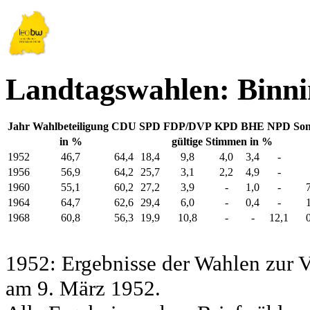
Landtagswahlen: Binn
Jahr
Wahlbeteiligung
CDU
SPD
FDP/DVP
KPD
BHE
NPD
Son
in %
gültige Stimmen in %
1952
46,7
64,4
18,4
9,8
4,0
3,4
-
1956
56,9
64,2
25,7
3,1
2,2
4,9
-
1960
55,1
60,2
27,2
3,9
-
1,0
-
1964
64,7
62,6
29,4
6,0
-
0,4
-
1968
60,8
56,3
19,9
10,8
-
-
12,1
1952: Ergebnisse der Wahlen zur
am 9. März 1952.