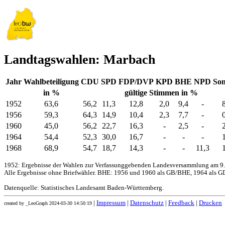
Landtagswahlen: Marbach
Jahr
Wahlbeteiligung
CDU
SPD
FDP/DVP
KPD
BHE
NPD
Son
in %
gültige Stimmen in %
1952
63,6
56,2
11,3
12,8
2,0
9,4
-
1956
59,3
64,3
14,9
10,4
2,3
7,7
-
1960
45,0
56,2
22,7
16,3
-
2,5
-
1964
54,4
52,3
30,0
16,7
-
-
-
1968
68,9
54,7
18,7
14,3
-
-
11,3
1952: Ergebnisse der Wahlen zur Verfassunggebenden Landesversammlung am 9.
Alle Ergebnisse ohne Briefwähler. BHE: 1956 und 1960 als GB/BHE, 1964 als GD
Datenquelle: Statistisches Landesamt Baden-Württemberg.
|
Impressum
|
Datenschutz
|
Feedback
|
Drucken
created by _LeoGraph 2024-03-30 14:50:19