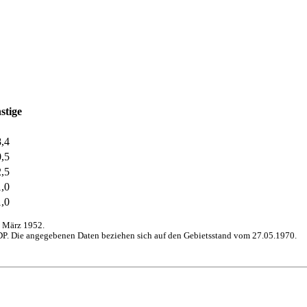
stige
8,4
0,5
2,5
1,0
1,0
 März 1952.
P. Die angegebenen Daten beziehen sich auf den Gebietsstand vom 27.05.1970.