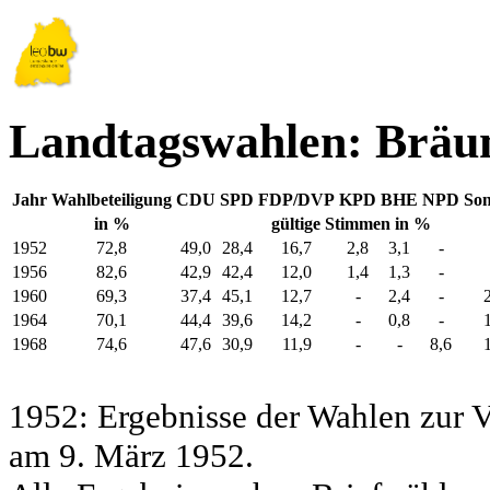
Landtagswahlen: Bräu
Jahr
Wahlbeteiligung
CDU
SPD
FDP/DVP
KPD
BHE
NPD
Son
in %
gültige Stimmen in %
1952
72,8
49,0
28,4
16,7
2,8
3,1
-
1956
82,6
42,9
42,4
12,0
1,4
1,3
-
1960
69,3
37,4
45,1
12,7
-
2,4
-
1964
70,1
44,4
39,6
14,2
-
0,8
-
1968
74,6
47,6
30,9
11,9
-
-
8,6
1952: Ergebnisse der Wahlen zur
am 9. März 1952.