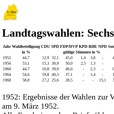
Landtagswahlen: Sechs
Jahr
Wahlbeteiligung
CDU
SPD
FDP/DVP
KPD
BHE
NPD
Son
in %
gültige Stimmen in %
1952
44,7
12,9
32,1
45,0
1,4
3,8
-
1956
53,1
15,3
30,9
50,0
2,5
1,3
-
1960
44,7
10,8
39,9
46,0
-
2,3
-
1964
54,6
19,8
40,3
37,1
-
1,4
-
1968
58,8
27,2
25,6
28,5
-
-
15,1
1952: Ergebnisse der Wahlen zur
am 9. März 1952.