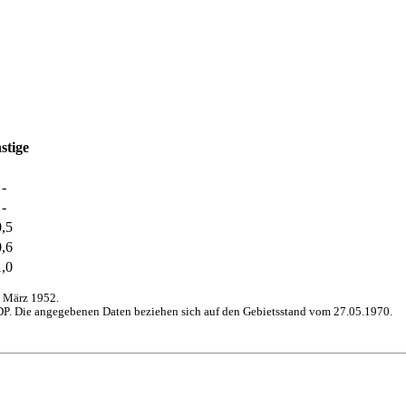
stige
-
-
0,5
0,6
1,0
 März 1952.
P. Die angegebenen Daten beziehen sich auf den Gebietsstand vom 27.05.1970.