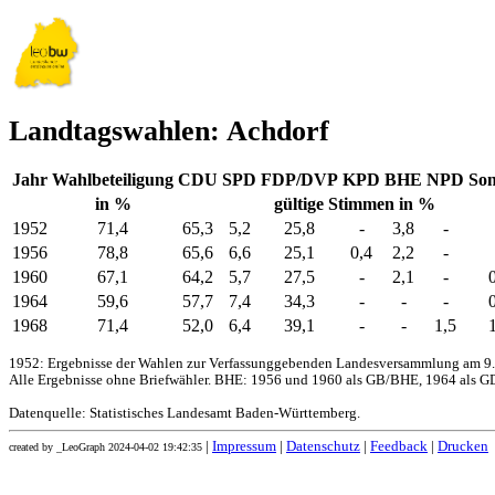
Landtagswahlen: Achdorf
Jahr
Wahlbeteiligung
CDU
SPD
FDP/DVP
KPD
BHE
NPD
Son
in %
gültige Stimmen in %
1952
71,4
65,3
5,2
25,8
-
3,8
-
1956
78,8
65,6
6,6
25,1
0,4
2,2
-
1960
67,1
64,2
5,7
27,5
-
2,1
-
1964
59,6
57,7
7,4
34,3
-
-
-
1968
71,4
52,0
6,4
39,1
-
-
1,5
1952: Ergebnisse der Wahlen zur Verfassunggebenden Landesversammlung am 9.
Alle Ergebnisse ohne Briefwähler. BHE: 1956 und 1960 als GB/BHE, 1964 als GD
Datenquelle: Statistisches Landesamt Baden-Württemberg.
|
Impressum
|
Datenschutz
|
Feedback
|
Drucken
created by _LeoGraph 2024-04-02 19:42:35