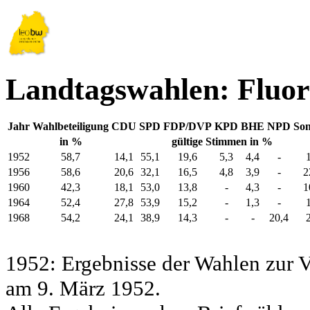
Landtagswahlen: Fluo
Jahr
Wahlbeteiligung
CDU
SPD
FDP/DVP
KPD
BHE
NPD
Son
in %
gültige Stimmen in %
1952
58,7
14,1
55,1
19,6
5,3
4,4
-
1956
58,6
20,6
32,1
16,5
4,8
3,9
-
2
1960
42,3
18,1
53,0
13,8
-
4,3
-
1
1964
52,4
27,8
53,9
15,2
-
1,3
-
1968
54,2
24,1
38,9
14,3
-
-
20,4
1952: Ergebnisse der Wahlen zur
am 9. März 1952.