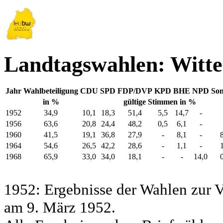
Landtagswahlen: Witt
Jahr
Wahlbeteiligung
CDU
SPD
FDP/DVP
KPD
BHE
NPD
Son
in %
gültige Stimmen in %
1952
34,9
10,1
18,3
51,4
5,5
14,7
-
1956
63,6
20,8
24,4
48,2
0,5
6,1
-
1960
41,5
19,1
36,8
27,9
-
8,1
-
1964
54,6
26,5
42,2
28,6
-
1,1
-
1968
65,9
33,0
34,0
18,1
-
-
14,0
1952: Ergebnisse der Wahlen zur
am 9. März 1952.