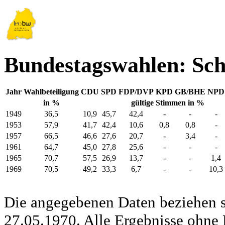
Bundestagswahlen: Sc
Jahr
Wahlbeteiligung
CDU
SPD
FDP/DVP
KPD
GB/BHE
NPD
in %
gültige Stimmen in %
1949
36,5
10,9
45,7
42,4
-
-
-
1953
57,9
41,7
42,4
10,6
0,8
0,8
-
1957
66,5
46,6
27,6
20,7
-
3,4
-
1961
64,7
45,0
27,8
25,6
-
-
-
1965
70,7
57,5
26,9
13,7
-
-
1,4
1969
70,5
49,2
33,3
6,7
-
-
10,3
Die angegebenen Daten beziehen s
27.05.1970. Alle Ergebnisse ohne