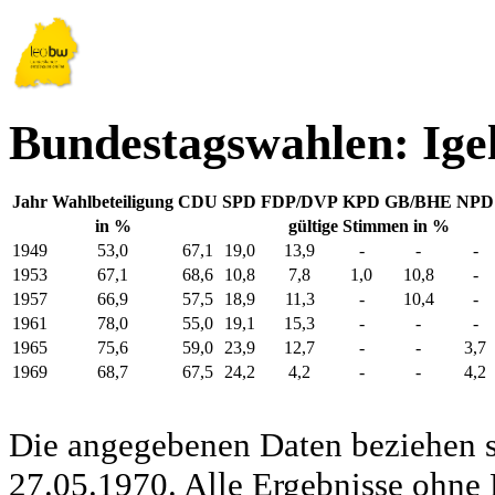
Bundestagswahlen: Igel
Jahr
Wahlbeteiligung
CDU
SPD
FDP/DVP
KPD
GB/BHE
NPD
in %
gültige Stimmen in %
1949
53,0
67,1
19,0
13,9
-
-
-
1953
67,1
68,6
10,8
7,8
1,0
10,8
-
1957
66,9
57,5
18,9
11,3
-
10,4
-
1961
78,0
55,0
19,1
15,3
-
-
-
1965
75,6
59,0
23,9
12,7
-
-
3,7
1969
68,7
67,5
24,2
4,2
-
-
4,2
Die angegebenen Daten beziehen s
27.05.1970. Alle Ergebnisse ohne