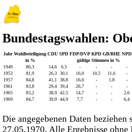
Bundestagswahlen: Ob
Jahr
Wahlbeteiligung
CDU
SPD
FDP/DVP
KPD
GB/BHE
NPD
in %
gültige Stimmen in %
1949
80,3
14,6
6,5
-
-
-
-
1953
81,9
26,3
30,1
16,0
10,5
11,6
-
1957
84,8
41,1
38,8
16,6
-
1,8
-
1961
83,8
29,4
39,4
26,7
-
-
-
1965
83,2
38,9
42,5
14,7
-
-
2,6
1969
84,7
39,9
44,9
7,7
-
-
6,4
Die angegebenen Daten beziehen s
27.05.1970. Alle Ergebnisse ohne