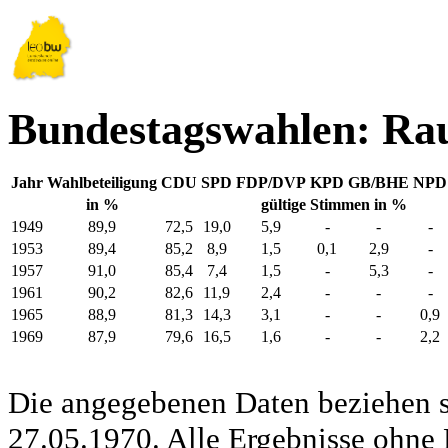
Bundestagswahlen: Ra
Jahr
Wahlbeteiligung
CDU
SPD
FDP/DVP
KPD
GB/BHE
NPD
in %
gültige Stimmen in %
1949
89,9
72,5
19,0
5,9
-
-
-
1953
89,4
85,2
8,9
1,5
0,1
2,9
-
1957
91,0
85,4
7,4
1,5
-
5,3
-
1961
90,2
82,6
11,9
2,4
-
-
-
1965
88,9
81,3
14,3
3,1
-
-
0,9
1969
87,9
79,6
16,5
1,6
-
-
2,2
Die angegebenen Daten beziehen s
27.05.1970. Alle Ergebnisse ohne