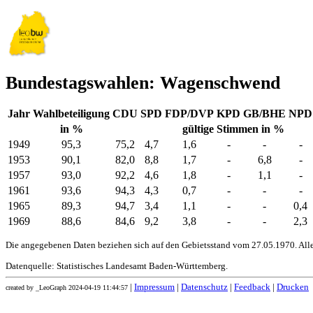
Bundestagswahlen: Wagenschwend
Jahr
Wahlbeteiligung
CDU
SPD
FDP/DVP
KPD
GB/BHE
NPD
in %
gültige Stimmen in %
1949
95,3
75,2
4,7
1,6
-
-
-
1953
90,1
82,0
8,8
1,7
-
6,8
-
1957
93,0
92,2
4,6
1,8
-
1,1
-
1961
93,6
94,3
4,3
0,7
-
-
-
1965
89,3
94,7
3,4
1,1
-
-
0,4
1969
88,6
84,6
9,2
3,8
-
-
2,3
Die angegebenen Daten beziehen sich auf den Gebietsstand vom 27.05.1970. All
Datenquelle: Statistisches Landesamt Baden-Württemberg.
|
Impressum
|
Datenschutz
|
Feedback
|
Drucken
created by _LeoGraph 2024-04-19 11:44:57