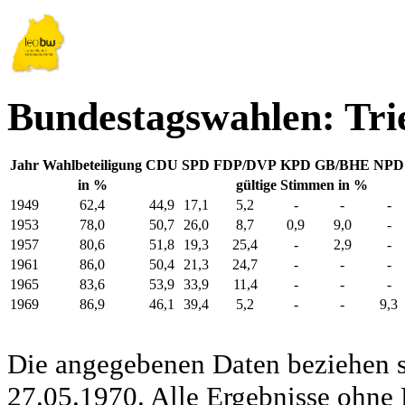
Bundestagswahlen: Tri
Jahr
Wahlbeteiligung
CDU
SPD
FDP/DVP
KPD
GB/BHE
NPD
in %
gültige Stimmen in %
1949
62,4
44,9
17,1
5,2
-
-
-
1953
78,0
50,7
26,0
8,7
0,9
9,0
-
1957
80,6
51,8
19,3
25,4
-
2,9
-
1961
86,0
50,4
21,3
24,7
-
-
-
1965
83,6
53,9
33,9
11,4
-
-
-
1969
86,9
46,1
39,4
5,2
-
-
9,3
Die angegebenen Daten beziehen s
27.05.1970. Alle Ergebnisse ohne