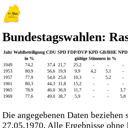
Bundestagswahlen: Ras
Jahr
Wahlbeteiligung
CDU
SPD
FDP/DVP
KPD
GB/BHE
NPD
in %
gültige Stimmen in %
1949
74,2
37,4
21,7
25,2
-
-
-
1953
80,9
56,6
19,9
9,9
4,2
5,1
-
1957
77,9
54,0
25,0
10,3
-
5,2
-
1961
80,3
44,3
31,8
15,2
-
-
-
1965
78,9
46,0
36,9
11,7
-
-
3,7
1969
77,6
49,0
38,7
5,9
-
-
5,8
Die angegebenen Daten beziehen s
27.05.1970. Alle Ergebnisse ohne