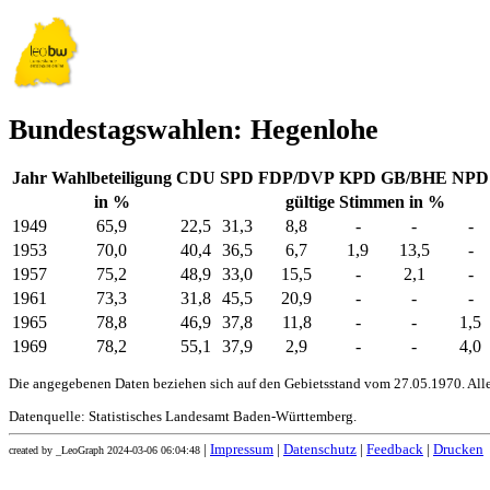
Bundestagswahlen: Hegenlohe
Jahr
Wahlbeteiligung
CDU
SPD
FDP/DVP
KPD
GB/BHE
NPD
in %
gültige Stimmen in %
1949
65,9
22,5
31,3
8,8
-
-
-
1953
70,0
40,4
36,5
6,7
1,9
13,5
-
1957
75,2
48,9
33,0
15,5
-
2,1
-
1961
73,3
31,8
45,5
20,9
-
-
-
1965
78,8
46,9
37,8
11,8
-
-
1,5
1969
78,2
55,1
37,9
2,9
-
-
4,0
Die angegebenen Daten beziehen sich auf den Gebietsstand vom 27.05.1970. All
Datenquelle: Statistisches Landesamt Baden-Württemberg.
|
Impressum
|
Datenschutz
|
Feedback
|
Drucken
created by _LeoGraph 2024-03-06 06:04:48