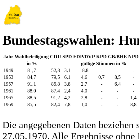
Bundestagswahlen: H
Jahr
Wahlbeteiligung
CDU
SPD
FDP/DVP
KPD
GB/BHE
NPD
in %
gültige Stimmen in %
1949
81,7
52,8
3,1
18,8
-
-
-
1953
84,7
79,5
6,1
4,6
0,7
8,5
-
1957
91,1
85,8
3,8
2,7
-
6,4
-
1961
88,0
87,4
2,4
4,0
-
-
-
1965
88,5
91,2
4,2
2,8
-
-
1,4
1969
85,5
82,4
7,8
1,0
-
-
8,8
Die angegebenen Daten beziehen s
27.05.1970. Alle Ergebnisse ohne