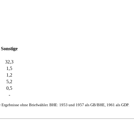
Sonstige
32,3
1,5
1,2
5,2
0,5
-
e Ergebnisse ohne Briefwähler. BHE: 1953 und 1957 als GB/BHE, 1961 als GDP.