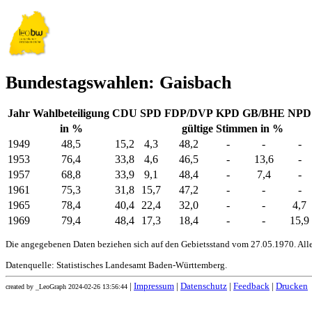
Bundestagswahlen: Gaisbach
Jahr
Wahlbeteiligung
CDU
SPD
FDP/DVP
KPD
GB/BHE
NPD
in %
gültige Stimmen in %
1949
48,5
15,2
4,3
48,2
-
-
-
1953
76,4
33,8
4,6
46,5
-
13,6
-
1957
68,8
33,9
9,1
48,4
-
7,4
-
1961
75,3
31,8
15,7
47,2
-
-
-
1965
78,4
40,4
22,4
32,0
-
-
4,7
1969
79,4
48,4
17,3
18,4
-
-
15,9
Die angegebenen Daten beziehen sich auf den Gebietsstand vom 27.05.1970. All
Datenquelle: Statistisches Landesamt Baden-Württemberg.
|
Impressum
|
Datenschutz
|
Feedback
|
Drucken
created by _LeoGraph 2024-02-26 13:56:44